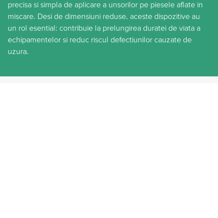
precisa si simpla de aplicare a unsorilor pe piesele aflate in
miscare. Desi de dimensiuni reduse, aceste dispozitive au
un rol esential: contribuie la prelungirea duratei de viata a
echipamentelor si reduc riscul defectiunilor cauzate de
uzura.
HENNLICH.RO
PRODUSE
GRESARE SI UNGERE
NIPLURI DE GRESARE