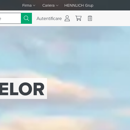
Firma
Cariera
HENNLICH Grup
Comutare meniul derulant Firma
Comutare meniul derulant Cariera
Autentificare
FIECAREI