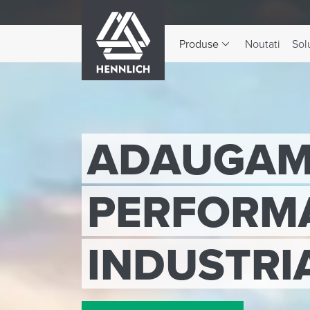
HENNLICH
Produse
Noutati
Solu
Comutare meniul derulant 
SOLUTII 
ADAPTATE
APLICATII