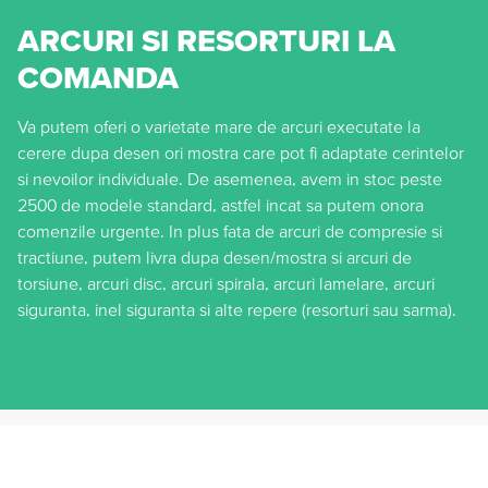
ARCURI SI RESORTURI LA
COMANDA
Va putem oferi o varietate mare de arcuri executate la
cerere dupa desen ori mostra care pot fi adaptate cerintelor
si nevoilor individuale. De asemenea, avem in stoc peste
2500 de modele standard, astfel incat sa putem onora
comenzile urgente. In plus fata de arcuri de compresie si
tractiune, putem livra dupa desen/mostra si arcuri de
torsiune, arcuri disc, arcuri spirala, arcuri lamelare, arcuri
siguranta, inel siguranta si alte repere (resorturi sau sarma).
HENNLICH.RO
PRODUSE
ARCURI ELICOIDALE
ARCURI SI RESORTURI LA COMANDA