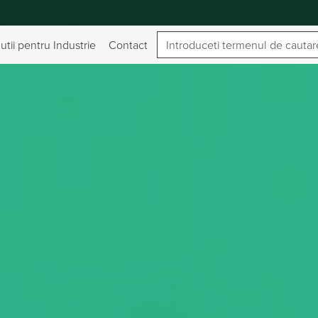
Cautare
ent curent)
utii pentru Industrie
Contact
Produse