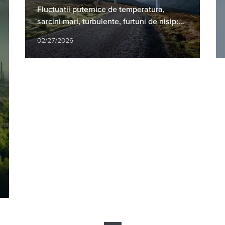
Fluctuatii puternice de temperatura,
sarcini mari, turbulente, furtuni de nisip:
turbinele eoliene trebuie sa functioneze
02/27/2026
fiabil in conditii…