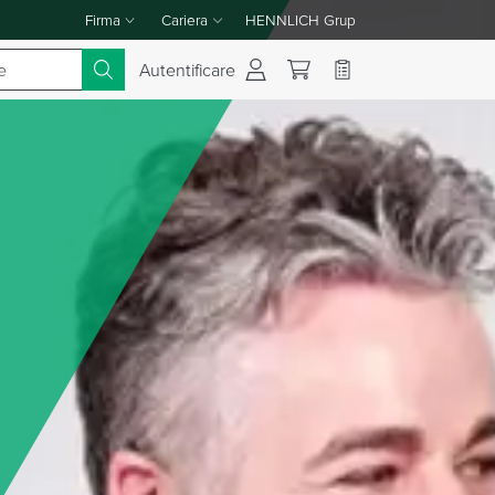
Firma
Cariera
HENNLICH Grup
Comutare meniul derulant Firma
Comutare meniul derulant Cariera
Autentificare