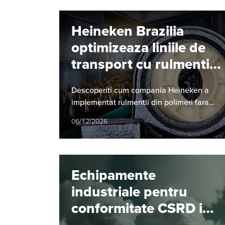
Heineken Brazilia
optimizeaza liniile de
transport cu rulmenti
polimerici fara
Descoperiti cum compania Heineken a
lubrifiere
implementat rulmentii din polimeri fara
lubrifiere de la igus si aflati ce avantaje
06/12/2026
majore a obtinut in urma…
Echipamente
industriale pentru
conformitate CSRD in
Romania