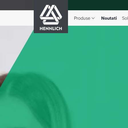
HENNLICH
(Elem
Produse
Noutati
Sol
Comutare meniul derulant 